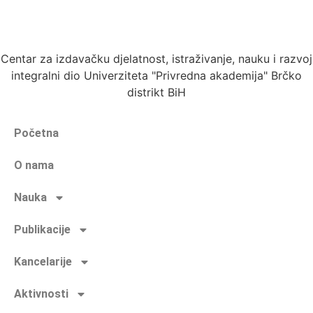
Centar za izdavačku djelatnost, istraživanje, nauku i razvoj
integralni dio Univerziteta "Privredna akademija" Brčko
distrikt BiH
Početna
O nama
Nauka
Publikacije
Kancelarije
Aktivnosti