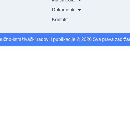
Dokumenti
Kontakt
učno-istraživački radovi i publikacije © 2026 Sva prava zadrža