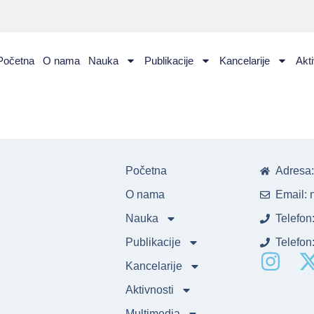
Početna
O nama
Nauka
Publikacije
Kancelarije
Akti
Početna
Adresa: 
O nama
Email: 
Nauka
Telefon
Publikacije
Telefon
Kancelarije
Aktivnosti
Multimedia